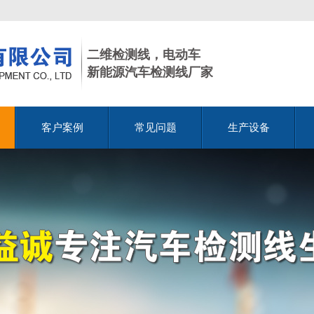
二维检测线，电动车
新能源汽车检测线厂家
客户案例
常见问题
生产设备