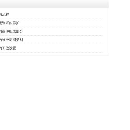
的流程
定装置的养护
的硬件组成部分
的维护周期类别
的工位设置
T