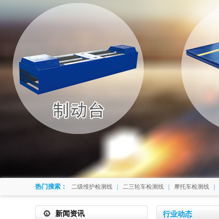
热门搜索：
|
|
|
二级维护检测线
二三轮车检测线
摩托车检测线
新闻资讯
行业动态