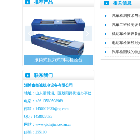
推荐产品
相关信息
汽车检测技术与
汽车二维检测设
机动车检测设备
电动车检测线对
汽车检测线的特
式制动检验台
车辆整备质量检测台
驻车制动性
联系我们
淄博鑫益诚机电设备有限公司
地址：山东淄博淄川区般阳路街道办事处
电话：+86
13589598969
邮箱：1450027635@qq.com
QQ：1450027635
网站：www.qichejiancexian.cn
邮编：255100