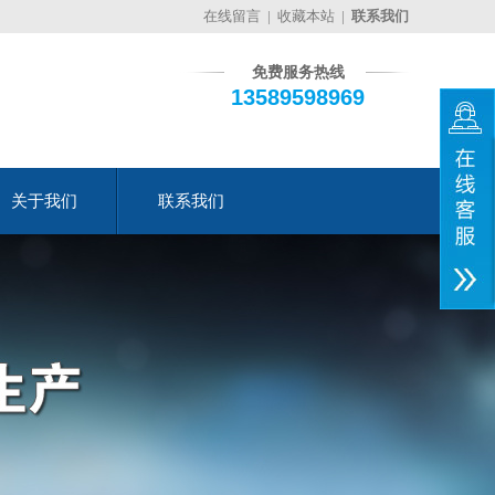
在线留言
|
收藏本站
|
联系我们
免费服务热线
13589598969
关于我们
联系我们