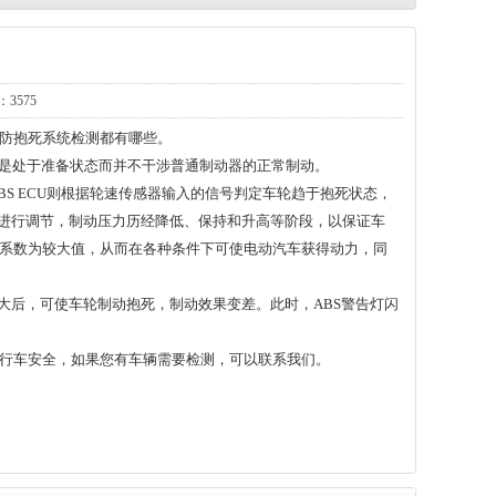
3575
防抱死系统检测都有哪些。
是处于准备状态而并不干涉普通制动器的正常制动。
S ECU则根据轮速传感器输入的信号判定车轮趋于抱死状态，
力进行调节，制动压力历经降低、保持和升高等阶段，以保证车
系数为较大值，从而在各种条件下可使电动汽车获得动力，同
大后，可使车轮制动抱死，制动效果变差。此时，ABS警告灯闪
行车安全，如果您有车辆需要检测，可以联系我们。