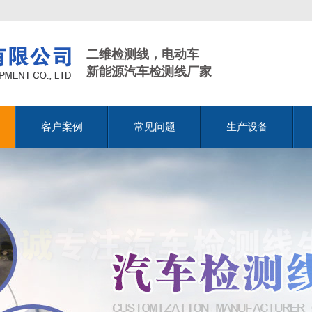
二维检测线，电动车
新能源汽车检测线厂家
客户案例
常见问题
生产设备