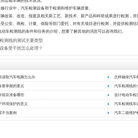
用运输车辆的技术状况。
修行业中，汽车检测设备用于检测和维护车辆质量。
辆改装、改造、报废及相关新工艺、新技术、新产品和科研成果进行检测，并
受公安、商检、计量、保险等部门委托，对有关项目进行检测，并提供检测结
车检测线的条件和任务的介绍，想要了解其他的消息可以咨询我们。
检测线的测试主要类型
设备受干扰怎么处理？
试台
自由滚筒台
制动台3T
法读取汽车电脑怎么办
怎样确保汽车
备要掌握的要点
汽车检测线的
作前应准备哪些
设计电动车检
于环境保护的意义
汽车检测线车
置不当案例
汽车二级维护