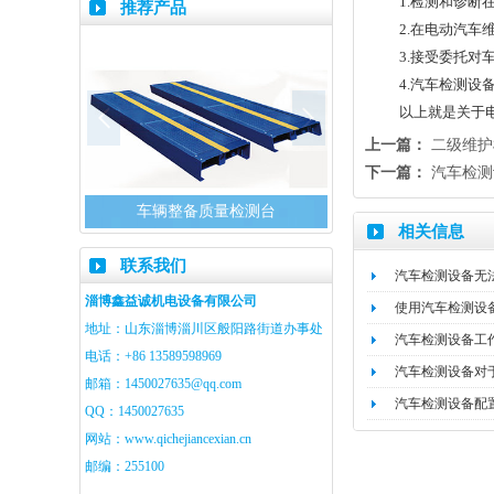
1.检测和诊断在
推荐产品
2.在电动汽车维
3.接受委托对车
4.汽车检测设备
以上就是关于电动
上一篇：
二级维护
下一篇：
汽车检测
动检验台
车辆整备质量检测台
驻车制动性能测
相关信息
联系我们
汽车检测设备无
淄博鑫益诚机电设备有限公司
使用汽车检测设
地址：山东淄博淄川区般阳路街道办事处
汽车检测设备工
电话：+86
13589598969
汽车检测设备对
邮箱：1450027635@qq.com
汽车检测设备配
QQ：1450027635
网站：www.qichejiancexian.cn
邮编：255100