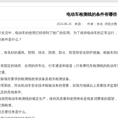
电动车检测线的条件有哪些
2024-08-26 来源： 作者：佚名 浏览次数：
常生活中，电动车的使用已经得到了较广的应用。为了保持电动车的正常运行，
的条件是什么？
，有良好的通风、照明、排水、防雨、防火、防雷和安全防护措施。检验车间
有固定的场所、合理的停车位、行车通道和坡道（只有摩托车检测线的机动车
交通。
验项目要求的检测线校准设备及相关检测设备。
理系统，符合机动车安全技术检验业务的需要，实现与地级以上质量技术监督
定的其他条件。
照电动车检测线的规定生产，保持其质量和使用寿命是很多消费者的愿望，
定期检查。
主要任务是什么。