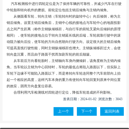
汽车检测线中进行四轮定位是为了保持车辆的可靠性，并减少汽车在行驶
中轮胎和转向机件的磨损。前轮定位包括主销后倾角与主销内倾角。
从侧面看车轮，转向主销（车轮转向时的旋转中心）向后倾倒，称为主
销后倾角。设置主销后倾角后，主销中心线的接地点与车轮中心的地面投影
点之间产生距离（称作主销纵倾移距，与自行车的前轮叉梁向后倾斜的原理
相同），使车轮的接地点位于转向主销延长线的后端，车轮就靠行驶中的滚
动阻力被向后拉，使车轮的方向自然朝向行驶方向。设定很大的主销后倾角
可提高直线行驶性能，同时主销纵倾移距也增大。主销纵倾移距过大，会使
转向盘沉重，而且由于路面干扰而加剧车轮的前后颠簸。
从车前后方向看轮胎时，主销轴向车身内侧倾斜，该角度称为主销内倾
角。当车轮以主销为中心回转时，车轮的最低点将陷入路面以下，但实际上
车轮下边缘不可能陷入路面以下，而是将转向车轮连同整个汽车前部向上抬
起一个相应的高度，这样汽车本身的重力有使转向车轮回复到原来中间位置
的效应，因而方向盘复位容易。
合理利用汽车检测线对四轮进行定位，降低车轮造成的不利影响。
发表日期：2024-01-02 浏览次数：3043
上一个
下一个
返回列表