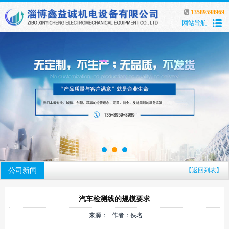
13589598969
网站导航
公司新闻
【返回列表】
汽车检测线的规模要求
来源： 作者：佚名